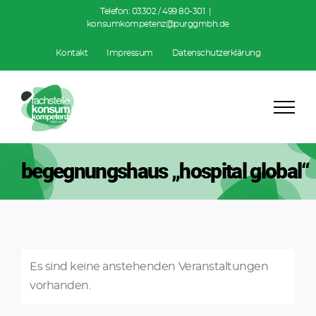
Zum
Telefon:
03302 / 499 80-301
|
konsumkompetenz@purggmbh.de
Inhalt
springen
Kontakt
Impressum
Datenschutzerklärung
begegnungshaus „hospital global“
Es sind keine anstehenden Veranstaltungen
vorhanden.