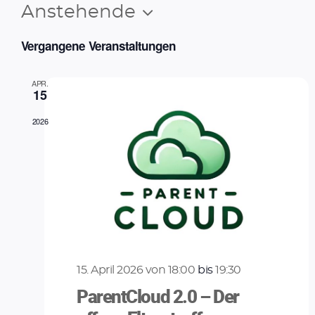
Anstehende
Ansi
Vera
Datum
Ansi
Navi
Vergangene Veranstaltungen
wählen.
Navi
APR.
15
2026
15. April 2026 von 18:00
bis
19:30
ParentCloud 2.0 – Der