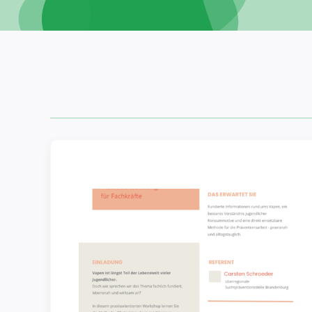
Lunge –
ng zum