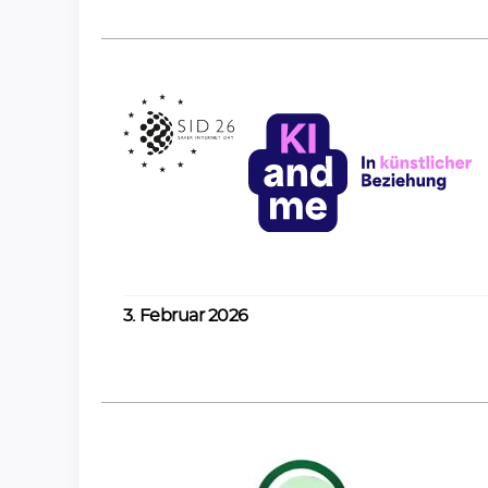
y am 10.
26
3. Februar 2026