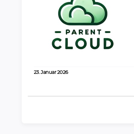
er offene
nd um
er Familie
23. Januar 2026