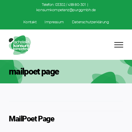
Zum
Telefon:
03302 / 499 80-301
|
konsumkompetenz@purggmbh.de
Inhalt
springen
Kontakt
Impressum
Datenschutzerklärung
mailpoet page
MailPoet Page